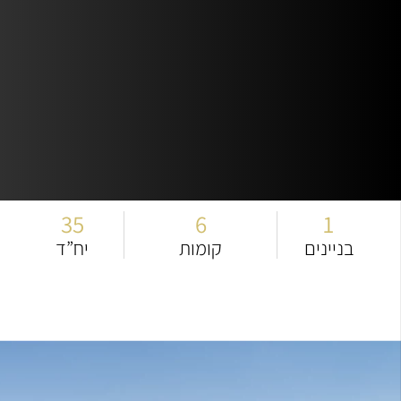
35
6
1
בניינים
קומות
יח”ד